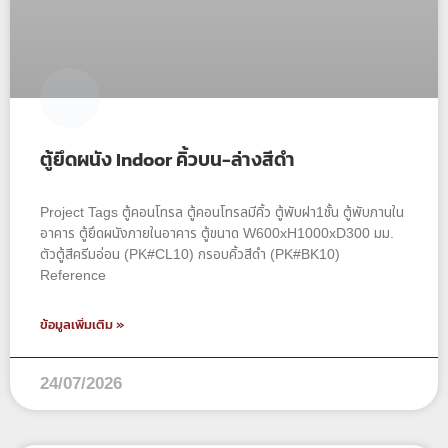
ตู้ยึดผนัง Indoor คิ้วบน-ล่างสีดำ
Project Tags ตู้คอนโทรล ตู้คอนโทรลมีคิ้ว ตู้พับฝา1ชั้น ตู้พับภานใน
อาคาร ตู้ยึดผนังภายในอาคาร ตู้ขนาด W600xH1000xD300 มม.
ตัวตู้สีครีมอ่อน (PK#CL10) กรอบคิ้วสีดำ (PK#BK10)
Reference
ข้อมูลเพิ่มเติม »
24/07/2026