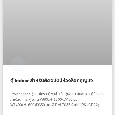
ตู้ Indoor สำหรับยึดผนังมีห่วงล็อคกุญแจ
Project Tags ตู้คอนโทรล ตู้พับฝา1ชั้น ตู้พับภานในอาคาร ตู้ยึดผนัง
ภายในอาคาร ตู้ขนาด W800xH1200xD450 มม.,
W1400xH1600xD350 มม. สี RAL7035 ผิวย่น (PK#GR22)