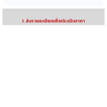
1. ส่งรายละเอียดเพื่อประเมินราคา
ส่งแบบตู้ พร้อมรายละเอียดที่ต้องการสั่งผลิต เพื่อประเมิน
ราคา ไฟล์ .pdf, .dwg หรือรูปภาพอ้างอิง
2. ตรวจเช็ค และ ยืนยันสั่งผลิต
ลูกค้าทำการตรวจเช็คข้อมูลในใบเสนอราคา และ ยืนยันกับ
เซลล์ฝ่ายขาย เพื่อเริ่มดำเนินการสั่งผลิต
3. ส่งมอบสินค้า ตามที่นัดหมายไว้