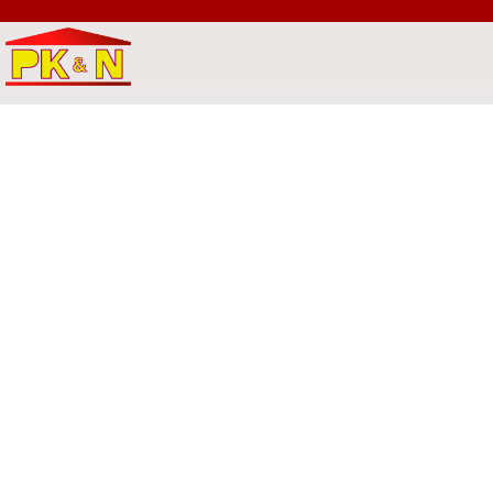
🧰 สแตนเลส SUS-304 คืออะไร? แล้วทำไมถึง
สำคัญในงานตู้ไฟฟ้า