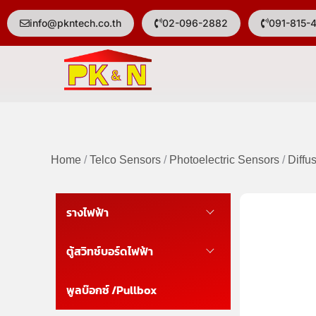
info@pkntech.co.th
02-096-2882
091-815-
Home
/
Telco Sensors
/
Photoelectric Sensors
/
Diffu
รางไฟฟ้า
ตู้สวิทช์บอร์ดไฟฟ้า
พูลบ๊อกซ์ /Pullbox