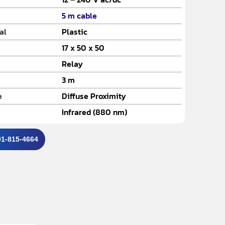
5 m cable
al
Plastic
17 x 50 x 50
Relay
3 m
e
Diffuse Proximity
Infrared (880 nm)
091-815-4664