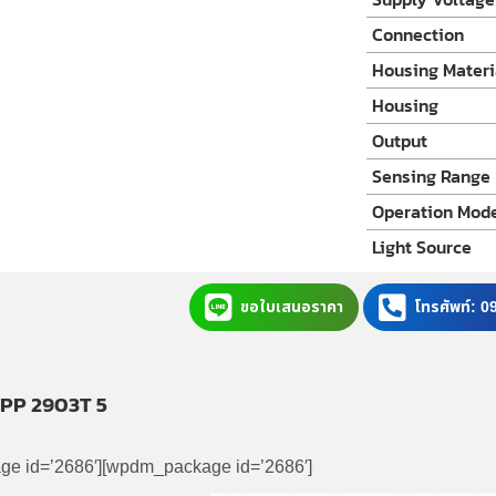
Connection
Housing Materi
Housing
Output
Sensing Range
Operation Mod
Light Source
ขอใบเสนอราคา
โทรศัพท์: 
SPP 2903T 5
e id=’2686′][wpdm_package id=’2686′]