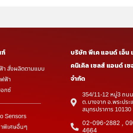
ฑ์
บริษัท พีเค แอนด์ เอ็น 
คนิเคิล เซลส์ แอนด์ เซอ
ฟฟ้า สั่งผลิตตามแบบ
จำกัด
ไฟฟ้า
็อกซ์
354/11-12 หมู่3 ถนนส
ต.บางจาก อ.พระประ
สมุทรปราการ 10130
co Sensors
02-096-2882 , 09
้าพิเศษอื่นๆ
4664